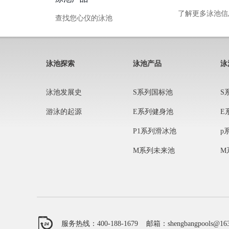
了解更多泳池信
查找您心仪的泳池
泳池探索
泳池产品
泳
泳池发展史
S系列国标池
S
游泳的起源
E系列健身池
E
P1系列滑冰池
p
M系列未来池
M
服务热线：400-188-1679 邮箱：shengbangpools@163