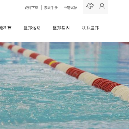
资料下载
索取手册
申请试泳
池科技
盛邦运动
盛邦基因
联系盛邦