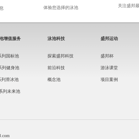
关注盛邦
体验您选择的泳池
息
池增值服务
泳池科技
盛邦运动
系列国标池
探索盛邦科技
盛邦杯
系列健身池
前沿科技
游泳课堂
系列滑冰池
概念池
项目案例
系列未来池
.com